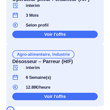
interim
3 Mois
Selon profil
Voir l'offre
Agro-alimentaire
,
Industrie
Désosseur – Parreur (H/F)
interim
6 Semaine(s)
12.88€/heure
Voir l'offre