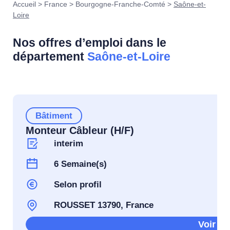
Accueil
>
France
>
Bourgogne-Franche-Comté
>
Saône-et-
Loire
Nos offres d’emploi dans le
département
Saône-et-Loire
Bâtiment
Monteur Câbleur (H/F)
interim
6 Semaine(s)
Selon profil
ROUSSET 13790, France
Voir l'o