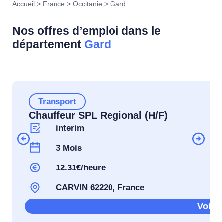
Accueil
>
France
>
Occitanie
>
Gard
Nos offres d’emploi dans le
département
Gard
Transport
Chauffeur SPL Regional (H/F)
interim
3 Mois
12.31€/heure
CARVIN 62220, France
Voir l