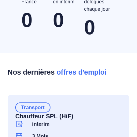
France
en intérim
délégués
chaque jour
0
0
0
Nos dernières
offres d'emploi
Transport
Chauffeur SPL (H/F)
interim
3 Mois