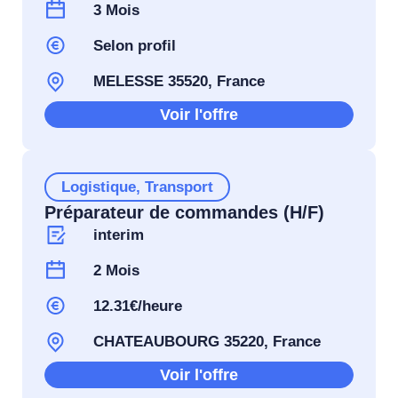
3 Mois
Selon profil
MELESSE 35520, France
Voir l'offre
Logistique
,
Transport
Préparateur de commandes (H/F)
interim
2 Mois
12.31€/heure
CHATEAUBOURG 35220, France
Voir l'offre