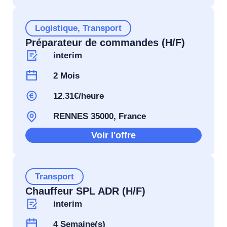
Logistique
,
Transport
Préparateur de commandes (H/F)
interim
2 Mois
12.31€/heure
RENNES 35000, France
Voir l'offre
Transport
Chauffeur SPL ADR (H/F)
interim
4 Semaine(s)