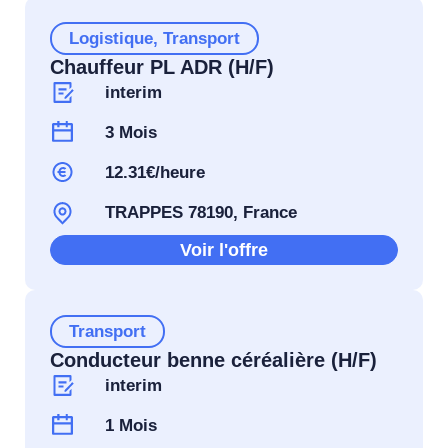
Logistique
,
Transport
Chauffeur PL ADR (H/F)
interim
3 Mois
12.31€/heure
TRAPPES 78190, France
Voir l'offre
Transport
Conducteur benne céréalière (H/F)
interim
1 Mois