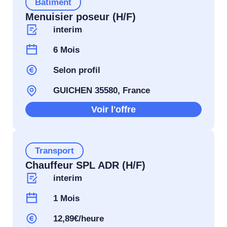
Bâtiment
Menuisier poseur (H/F)
interim
6 Mois
Selon profil
GUICHEN 35580, France
Voir l'offre
Transport
Chauffeur SPL ADR (H/F)
interim
1 Mois
12,89€/heure