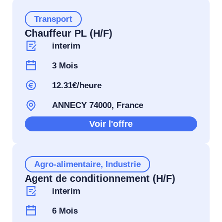
Transport
Chauffeur PL (H/F)
interim
3 Mois
12.31€/heure
ANNECY 74000, France
Voir l'offre
Agro-alimentaire
,
Industrie
Agent de conditionnement (H/F)
interim
6 Mois