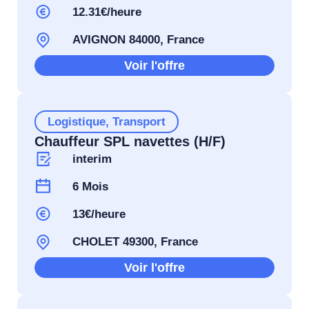
12.31€/heure
AVIGNON 84000, France
Voir l'offre
Logistique
,
Transport
Chauffeur SPL navettes (H/F)
interim
6 Mois
13€/heure
CHOLET 49300, France
Voir l'offre