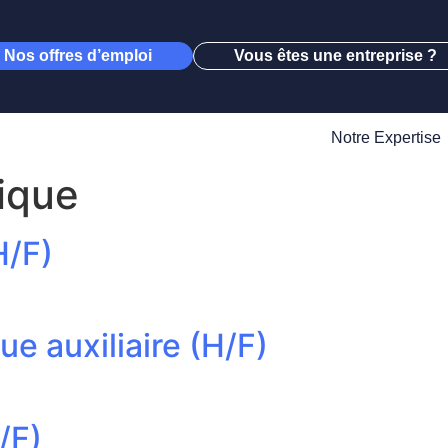
Nos offres d’emploi
Vous êtes une entreprise ?
Notre Expertise
tique
H/F)
e auxiliaire (H/F)
/F)