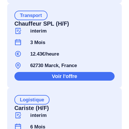
Transport
Chauffeur SPL (H/F)
interim
3 Mois
12.43€/heure
62730 Marck, France
Voir l'offre
Logistique
Cariste (H/F)
interim
6 Mois