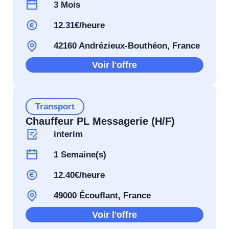
3 Mois
12.31€/heure
42160 Andrézieux-Bouthéon, France
Voir l'offre
Transport
Chauffeur PL Messagerie (H/F)
interim
1 Semaine(s)
12.40€/heure
49000 Écouflant, France
Voir l'offre