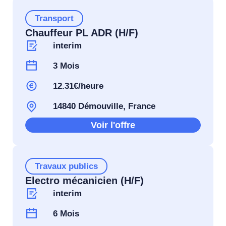
Transport
Chauffeur PL ADR (H/F)
interim
3 Mois
12.31€/heure
14840 Démouville, France
Voir l'offre
Travaux publics
Electro mécanicien (H/F)
interim
6 Mois