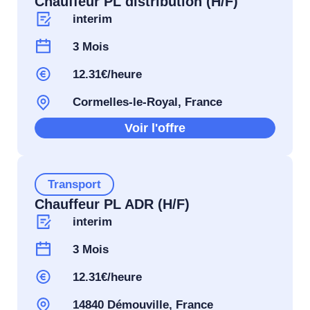
Chauffeur PL distribution (H/F)
interim
3 Mois
12.31€/heure
Cormelles-le-Royal, France
Voir l'offre
Transport
Chauffeur PL ADR (H/F)
interim
3 Mois
12.31€/heure
14840 Démouville, France