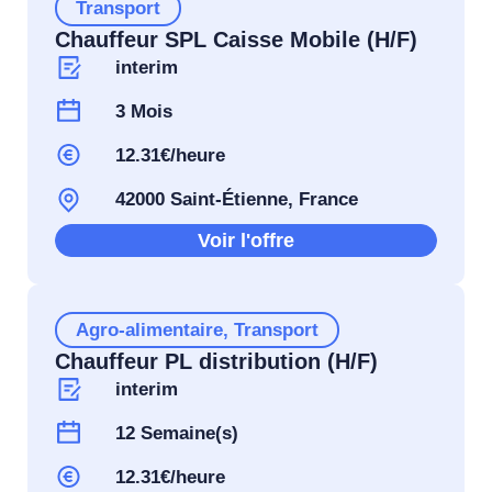
Transport
Chauffeur SPL Caisse Mobile (H/F)
interim
3 Mois
12.31€/heure
42000 Saint-Étienne, France
Voir l'offre
Agro-alimentaire
,
Transport
Chauffeur PL distribution (H/F)
interim
12 Semaine(s)
12.31€/heure