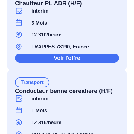
Chauffeur PL ADR (H/F)
interim
3 Mois
12.31€/heure
TRAPPES 78190, France
Voir l'offre
Transport
Conducteur benne céréalière (H/F)
interim
1 Mois
12.31€/heure