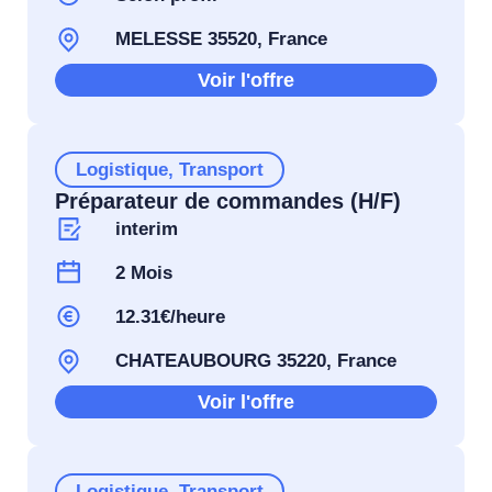
MELESSE 35520, France
Voir l'offre
Logistique
,
Transport
Préparateur de commandes (H/F)
interim
2 Mois
12.31€/heure
CHATEAUBOURG 35220, France
Voir l'offre
Logistique
,
Transport