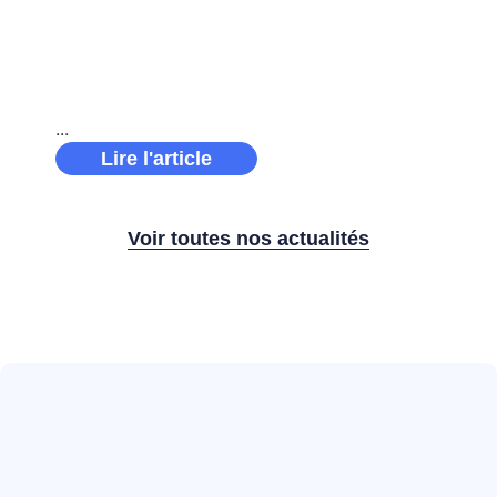
d’engagement et de performance pour le groupe
Solano À travers plusieurs partenariats
ambitieux, Solano a soutenu des projets porteurs
de sens, incarnant pleinement ses
Lire l'article
Voir toutes nos actualités