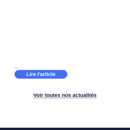
Récap’ sponsoring 2025
Récap’ sponsoring 2025 : une année
d’engagement et de performance pour le groupe
Solano À travers plusieurs partenariats
ambitieux, Solano a soutenu des projets porteurs
de sens, incarnant pleinement ses
Lire l'article
Voir toutes nos actualités