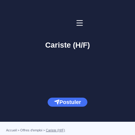
Cariste (H/F)
Postuler
Accueil
>
Offres d'emploi
>
Cariste (H/F)