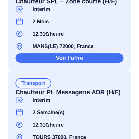
Chauffeur SPL – Zone courte (H/F)
interim
2 Mois
12.31€/heure
MANS(LE) 72000, France
Voir l'offre
Transport
Chauffeur PL Messagerie ADR (H/F)
interim
2 Semaine(s)
12.31€/heure
TOURS 37000, France