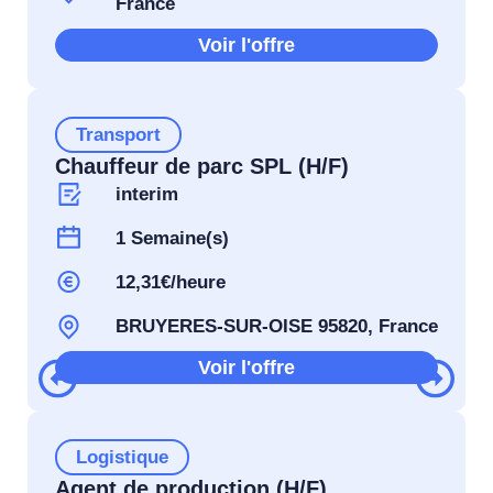
France
Voir l'offre
Transport
Chauffeur de parc SPL (H/F)
interim
1 Semaine(s)
12,31€/heure
BRUYERES-SUR-OISE 95820, France
Voir l'offre
Logistique
Agent de production (H/F)