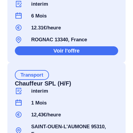
interim
6 Mois
12.31€/heure
ROGNAC 13340, France
Voir l'offre
Transport
Chauffeur SPL (H/F)
interim
1 Mois
12,43€/heure
SAINT-OUEN-L'AUMONE 95310,