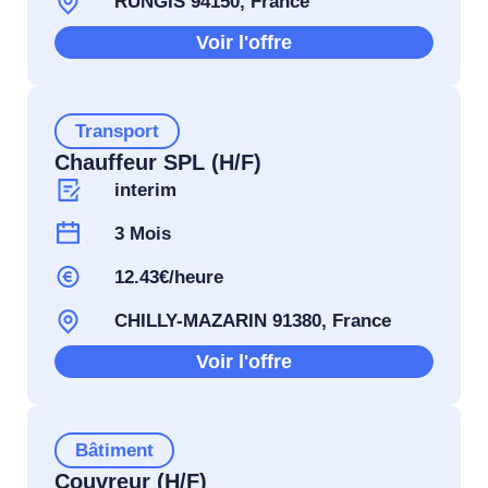
RUNGIS 94150, France
Voir l'offre
Transport
Chauffeur SPL (H/F)
interim
3 Mois
12.43€/heure
CHILLY-MAZARIN 91380, France
Voir l'offre
Bâtiment
Couvreur (H/F)