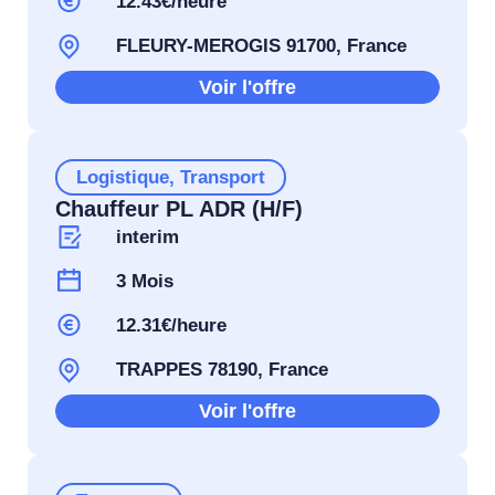
12.43€/heure
FLEURY-MEROGIS 91700, France
Voir l'offre
Logistique
,
Transport
Chauffeur PL ADR (H/F)
interim
3 Mois
12.31€/heure
TRAPPES 78190, France
Voir l'offre