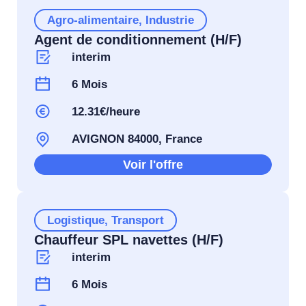
Agro-alimentaire
,
Industrie
Agent de conditionnement (H/F)
interim
6 Mois
12.31€/heure
AVIGNON 84000, France
Voir l'offre
Logistique
,
Transport
Chauffeur SPL navettes (H/F)
interim
6 Mois