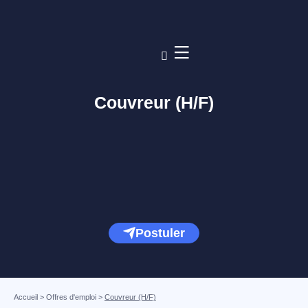
Couvreur (H/F)
Postuler
Accueil
>
Offres d'emploi
>
Couvreur (H/F)