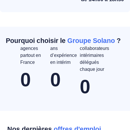
Pourquoi choisir le
Groupe Solano
?
agences
ans
collaborateurs
partout en
d’expérience
intérimaires
France
en intérim
délégués
chaque jour
0
0
0
Nos dernières
offres d'emploi