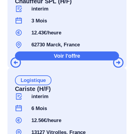
Chauffeur SPL (H/F)
interim
3 Mois
12.43€/heure
62730 Marck, France
Voir l'offre
Logistique
Cariste (H/F)
interim
6 Mois
12.56€/heure
13127 Vitrolles, France