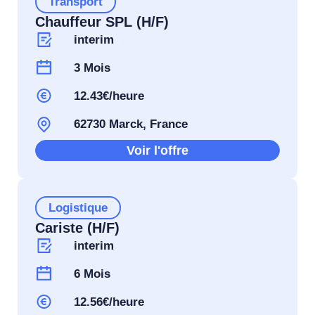
Transport
Chauffeur SPL (H/F)
interim
3 Mois
12.43€/heure
62730 Marck, France
Voir l'offre
Logistique
Cariste (H/F)
interim
6 Mois
12.56€/heure