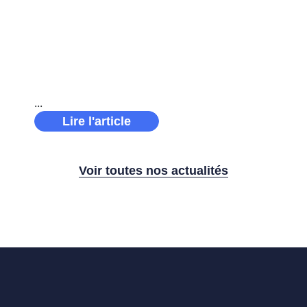
Récap’ sponsoring 2025 : une année
d’engagement et de performance pour le groupe
Solano À travers plusieurs partenariats
ambitieux, Solano a soutenu des projets porteurs
de sens, incarnant pleinement ses
Lire l'article
Voir toutes nos actualités