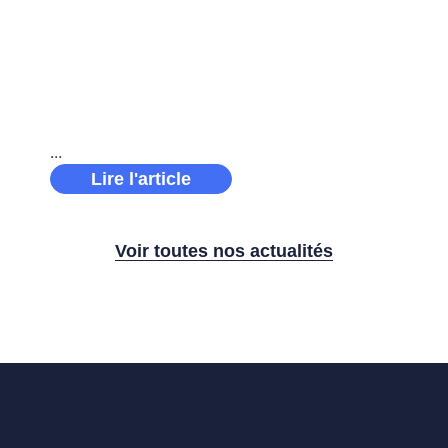
Récap’ sponsoring 2025 : une année
d’engagement et de performance pour le groupe
Solano À travers plusieurs partenariats
ambitieux, Solano a soutenu des projets porteurs
de sens, incarnant pleinement ses
Lire l'article
Voir toutes nos actualités