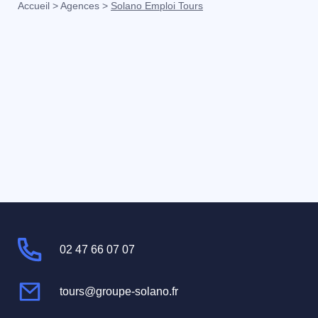
Accueil
>
Agences
>
Solano Emploi Tours
02 47 66 07 07
tours@groupe-solano.fr