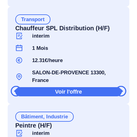
Transport
Chauffeur SPL Distribution (H/F)
interim
1 Mois
12.31€/heure
SALON-DE-PROVENCE 13300,
France
Voir l'offre
Bâtiment
,
Industrie
Peintre (H/F)
interim