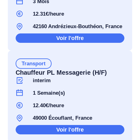
3 Mois
12.31€/heure
42160 Andrézieux-Bouthéon, France
Voir l'offre
Transport
Chauffeur PL Messagerie (H/F)
interim
1 Semaine(s)
12.40€/heure
49000 Écouflant, France
Voir l'offre