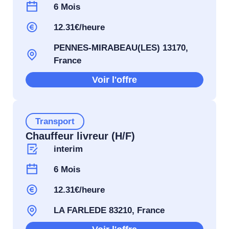
6 Mois
12.31€/heure
PENNES-MIRABEAU(LES) 13170,
France
Voir l'offre
Transport
Chauffeur livreur (H/F)
interim
6 Mois
12.31€/heure
LA FARLEDE 83210, France