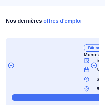
Nos dernières
offres d'emploi
Bâtiment
Monteur C
inte
6 Se
Selo
ROU