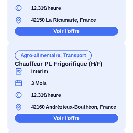
12.31€/heure
42150 La Ricamarie, France
Voir l'offre
Agro-alimentaire
,
Transport
Chauffeur PL Frigorifique (H/F)
interim
3 Mois
12.31€/heure
42160 Andrézieux-Bouthéon, France
Voir l'offre