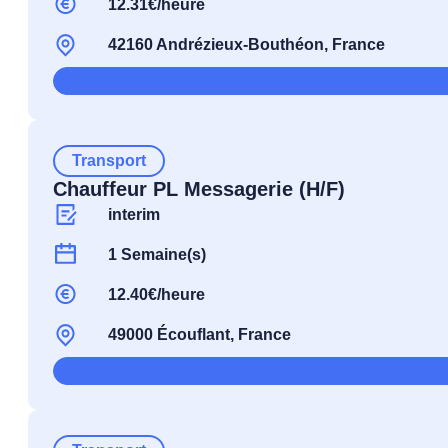
12.31€/heure
42160 Andrézieux-Bouthéon, France
Transport
Chauffeur PL Messagerie (H/F)
interim
1 Semaine(s)
12.40€/heure
49000 Écouflant, France