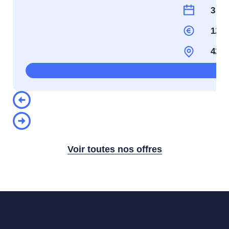
3 Mo
12.3
4200
Voir toutes nos offres