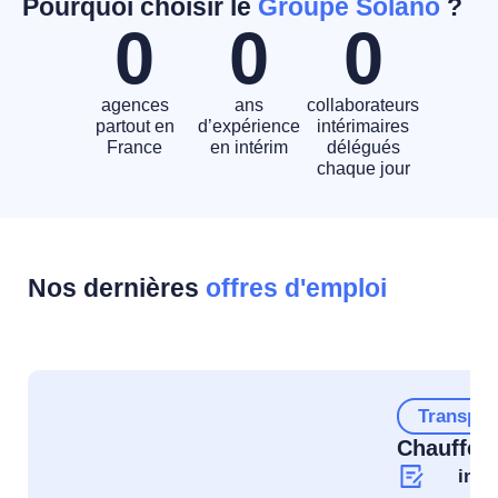
Pourquoi choisir le
Groupe Solano
?
0
0
0
agences
ans
collaborateurs
partout en
d’expérience
intérimaires
France
en intérim
délégués
chaque jour
Nos dernières
offres d'emploi
Transpor
Chauffeur
inte